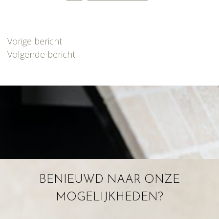
Bericht
Vorige bericht
navigatie
Volgende bericht
BENIEUWD NAAR ONZE
MOGELIJKHEDEN?