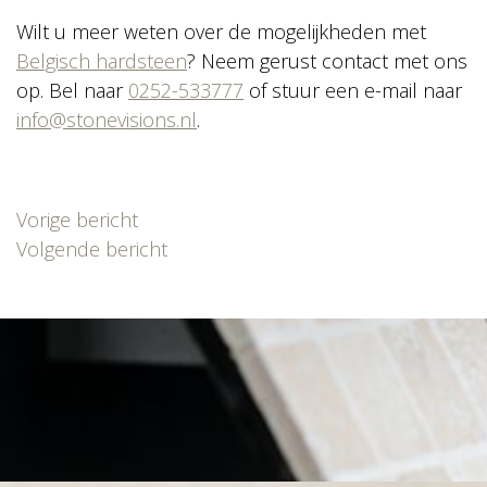
Wilt u meer weten over de mogelijkheden met
Belgisch hardsteen
? Neem gerust contact met ons
op. Bel naar
0252-533777
of stuur een e-mail naar
info@stonevisions.nl
.
Bericht
Vorige bericht
navigatie
Volgende bericht