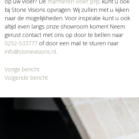
op uw vloer? De
marmeren vloer prijs
kunt u ook
bij Stone Visions opvragen. Wij zullen met u kijken
naar de mogelijkheden. Voor inspiratie kunt u ook
altijd even langs onze showroom komen! Neem
gerust contact met ons op door te bellen naar
0252-533777
of door een mail te sturen naar
info@stonevisions.nl
.
Bericht
Vorige bericht
navigatie
Volgende bericht