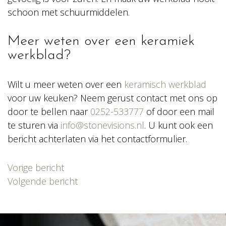
schoon met schuurmiddelen.
Meer weten over een keramiek
werkblad?
Wilt u meer weten over een
keramisch werkblad
voor uw keuken? Neem gerust contact met ons op
door te bellen naar
0252-533777
of door een mail
te sturen via
info@stonevisions.nl
. U kunt ook een
bericht achterlaten via het contactformulier.
Bericht
Vorige bericht
navigatie
Volgende bericht